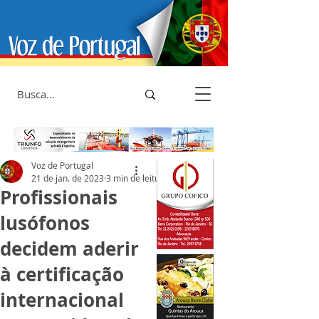
Voz de Portugal
21 de jan. de 2023
3 min de leitura
Profissionais
lusófonos
decidem aderir
à certificação
internacional