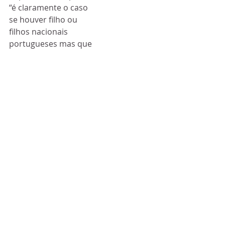
“é claramente o caso 
se houver filho ou 
filhos nacionais 
portugueses mas que 
não são em comum 
do casal” e “também, 
em casais sem filhos, 
e que, em muitos 
casos, os não podem 
ter”.
O decreto será agora 
reapreciado pelos 
deputados após o 
reinício dos trabalhos 
na Assembleia da 
República, a partir de 
setembro.
Política