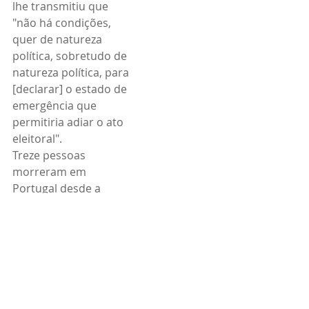
lhe transmitiu que 
"não há condições, 
quer de natureza 
política, sobretudo de 
natureza política, para 
[declarar] o estado de 
emergência que 
permitiria adiar o ato 
eleitoral".
Treze pessoas 
morreram em 
Portugal desde a 
semana passada na 
sequência da 
passagem das 
depressões Kristin e 
Leonardo, que 
provocaram também 
muitas centenas de 