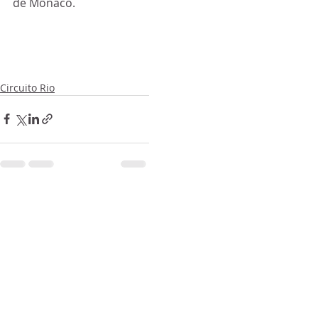
de Mônaco. 
Circuito Rio
Posts recentes
Ver tudo