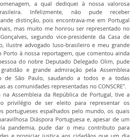
omenagem, a qual dediquei à nossa valorosa 
rasileira. Infelizmente, não pude receber 
ande distinção, pois encontrava-me em Portugal 
onais, mas muito me honrou ser representado no 
Gonçalves, segundo vice-presidente da Casa de 
, ilustre advogado luso-brasileiro e meu grande 
o Porto à nossa reportagem, que comentou ainda 
 pessoa do nobre Deputado Delegado Olim, pude 
gratidão e grande admiração pela Assembleia 
do de São Paulo, saudando a todos e a todas 
das as comunidades representadas no CONSCRE”.
a na Assembleia da República de Portugal, tive a 
o privilégio de ser eleito para representar os 
s portugueses espalhados pelo mundo, os quais 
ravilhosa Diáspora Portuguesa e, apesar de um 
la pandemia, pude dar o meu contributo para 
des e propiciar justiça aos cidadãos que um dia 