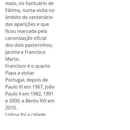
maio, no Santuário de 
Fátima, numa visita no 
âmbito do centenário 
das aparições e que 
ficou marcada pela 
canonização oficial 
dos dois pastorinhos, 
Jacinta e Francisco 
Marto.
Francisco é o quarto 
Papa a visitar 
Portugal, depois de 
Paulo VI em 1967, João 
Paulo II em 1982, 1991 
e 2000, e Bento XVI em 
2010.
Lisboa foi a cidade 
escolhida pelo Papa 
Francisco para a 