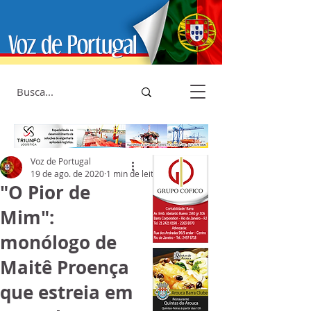
Voz de Portugal
19 de ago. de 2020
1 min de leitura
"O Pior de
Mim":
monólogo de
Maitê Proença
que estreia em