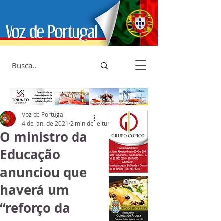
Voz de Portugal
4 de jan. de 2021
2 min de leitura
O ministro da
Educação
anunciou que
haverá um
“reforço da