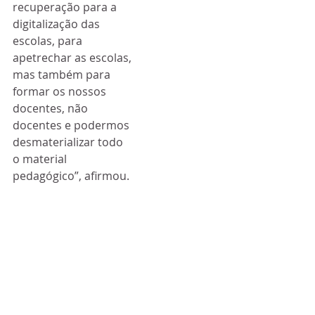
recuperação para a 
digitalização das 
escolas, para 
apetrechar as escolas, 
mas também para 
formar os nossos 
docentes, não 
docentes e podermos 
desmaterializar todo 
o material 
pedagógico”, afirmou.
Portugal contabiliza 
pelo menos 7.118 
mortos associados à 
covid-19 em 427.254 
casos confirmados de 
infeção, segundo o 
último boletim da 
Direção-Geral da 