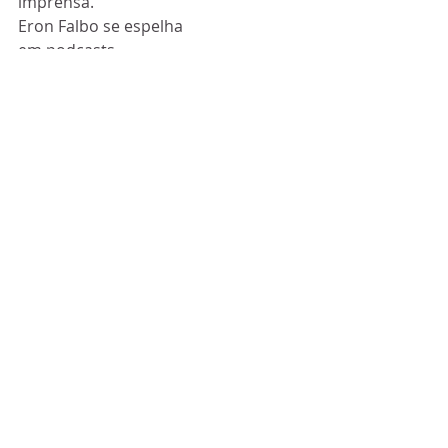
imprensa.
Eron Falbo se espelha 
em podcasts 
intelectuais, como o 
do comediante stand-
up americano Joe 
Rogan e do psicólogo 
canadense Jordan B. 
Peterson. As 
conversas são sutis, 
cheias de humor, 
porém inspiradoras e 
profundas.
Encontre 'No Alvo 
com Eron Falbo' nos 
maiores fornecedores 
de podcasts, como 
Spotify, Google e 
iTunes.