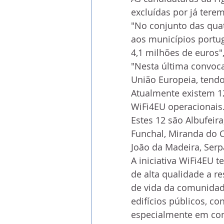
excluídas por já tere
"No conjunto das quat
aos municípios portu
4,1 milhões de euros",
"Nesta última convoca
União Europeia, tendo
Atualmente existem 1
WiFi4EU operacionais
Estes 12 são Albufeira
Funchal, Miranda do C
João da Madeira, Serpa
A iniciativa WiFi4EU 
de alta qualidade a re
de vida da comunidade
edifícios públicos, co
especialmente em com