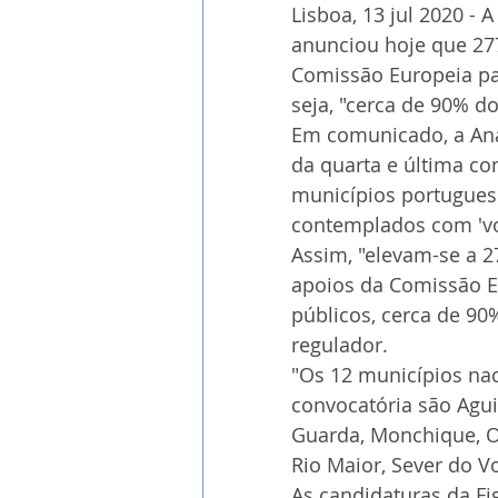
Lisboa, 13 jul 2020 -
anunciou hoje que 27
Comissão Europeia para
seja, "cerca de 90% d
Em comunicado, a Ana
da quarta e última con
municípios portuguese
contemplados com 'vo
Assim, "elevam-se a 
apoios da Comissão Eur
públicos, cerca de 90
regulador. 
"Os 12 municípios nac
convocatória são Aguia
Guarda, Monchique, O
Rio Maior, Sever do Vo
As candidaturas da Fi