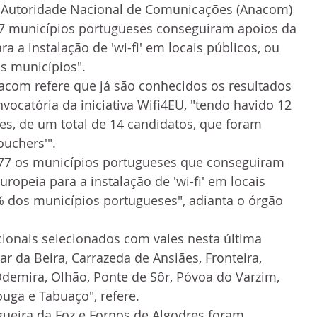
 A Autoridade Nacional de Comunicações (Anacom) 
7 municípios portugueses conseguiram apoios da 
 a instalação de 'wi-fi' em locais públicos, ou 
os municípios".
com refere que já são conhecidos os resultados 
vocatória da iniciativa Wifi4EU, "tendo havido 12 
s, de um total de 14 candidatos, que foram 
uchers'".
277 os municípios portugueses que conseguiram 
opeia para a instalação de 'wi-fi' em locais 
% dos municípios portugueses", adianta o órgão 
ionais selecionados com vales nesta última 
r da Beira, Carrazeda de Ansiães, Fronteira, 
demira, Olhão, Ponte de Sôr, Póvoa do Varzim, 
uga e Tabuaço", refere. 
gueira da Foz e Fornos de Algodres foram 