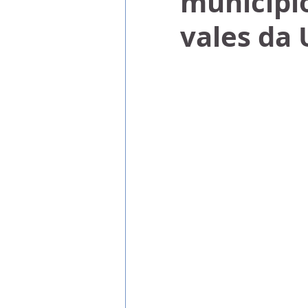
municípi
vales da U