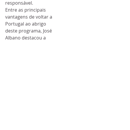
responsável.
Entre as principais 
vantagens de voltar a 
Portugal ao abrigo 
deste programa, José 
Albano destacou a 
redução de 50% em 
sede de rendimentos 
de IRS nos primeiros 
cinco anos, os apoios 
económicos e 
financeiros para a 
criação de postos de 
trabalho por conta 
própria ou por conta 
de outrem, o apoio 
monetário aos 
transporte de bens e 
mercadorias e a ajuda 