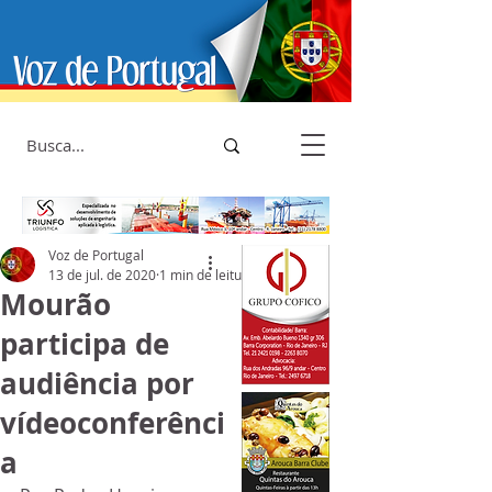
Voz de Portugal
13 de jul. de 2020
1 min de leitura
Mourão
participa de
audiência por
vídeoconferênci
a