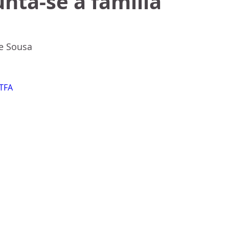
unta-se à família
e Sousa
JTFA