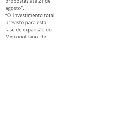
propostas até 21 de 
agosto”.
“O  investimento total 
previsto para esta 
fase de expansão do 
Metropolitano  de 
Lisboa é de 210,2 
milhões de euros, 
cofinanciado em 127,2 
milhões  pelo Fundo 
Ambiental e em 83 
milhões pelo Fundo 
de Coesão, através do 
 POSEUR - Programa 
Operacional de 
Sustentabilidade e 
Eficiência no Uso de  
Recursos".