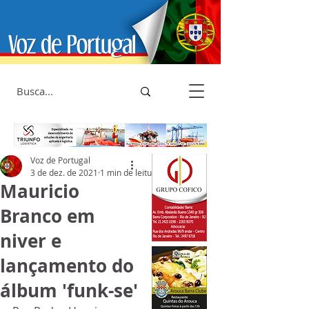
Voz de Portugal
3 de dez. de 2021
1 min de leitura
Mauricio
Branco em
niver e
lançamento do
álbum 'funk-se'