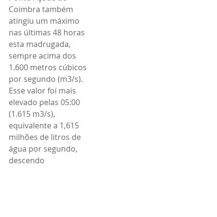
Coimbra também 
atingiu um máximo 
nas últimas 48 horas 
esta madrugada, 
sempre acima dos 
1.600 metros cúbicos 
por segundo (m3/s).
Esse valor foi mais 
elevado pelas 05:00 
(1.615 m3/s), 
equivalente a 1,615 
milhões de litros de 
água por segundo, 
descendo 
ligeiramente para os 
1.603 m3/s pelas 08:00 
de hoje.