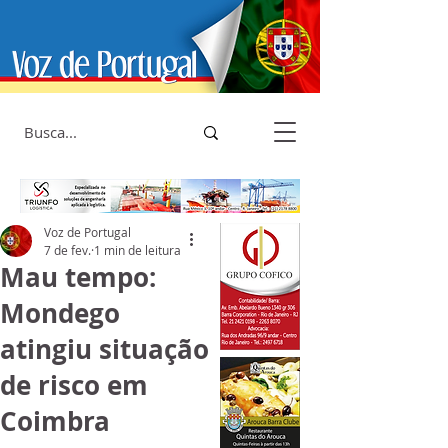
Voz de Portugal
7 de fev.
1 min de leitura
Mau tempo:
Mondego
atingiu situação
de risco em
Coimbra