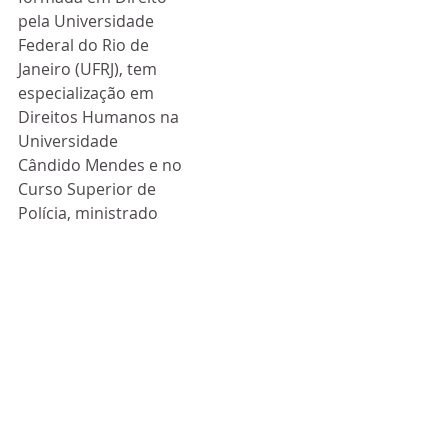
pela Universidade 
Federal do Rio de  
Janeiro (UFRJ), tem 
especialização em 
Direitos Humanos na 
Universidade  
Cândido Mendes e no 
Curso Superior de 
Polícia, ministrado 
pela  Universidade 
Estadual do Rio de 
Janeiro (UERJ). 
Também fez pós-
graduação  em Direito 
Penal e Processo 
Penal pela 
Universidade Estácio 
de Sá, como  também 