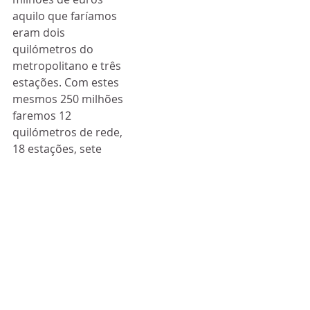
aquilo que faríamos 
eram dois 
quilómetros do 
metropolitano e três 
estações. Com estes 
mesmos 250 milhões 
faremos 12 
quilómetros de rede, 
18 estações, sete 
delas em Odivelas, 11 
em Loures e servindo 
175 mil pessoas”, 
sintetizou.
O governante 
adiantou ainda que 
dos 250 milhões 
previstos para a 
concretização deste 