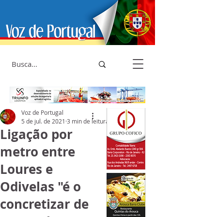
Voz de Portugal
5 de jul. de 2021
3 min de leitura
Ligação por
metro entre
Loures e
Odivelas "é o
concretizar de