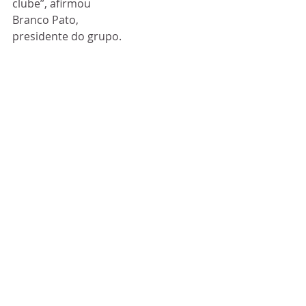
clube”, afirmou 
Branco Pato, 
presidente do grupo.
O presidente do Arouca, 
Nilton Bastos com João 
Alberto, dos Templários 
do Almirante, Branco e 
Cândido
Leven Siano revelou 
os próximos passos 
da campanha. 
“Seguiremos 
aprimorando o 