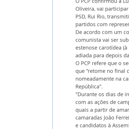
O PCP confirmou à Lus
Oliveira, vai particip
PSD, Rui Rio, transmit
partidos com represen
De acordo com um com
comunista vai ser sub
estenose carotídea (à
adiada para depois da
O PCP refere que o seu
que "retome no final 
nomeadamente na camp
República".
"Durante os dias de 
com as ações de camp
quais a partir de ama
camaradas João Ferrei
e candidatos à Assemb