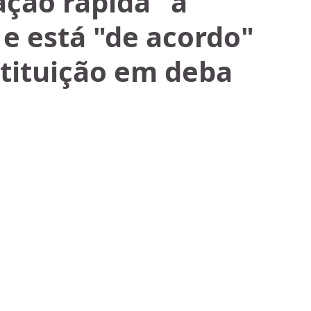
ação rápida" a
e está "de acordo"
tituição em deba