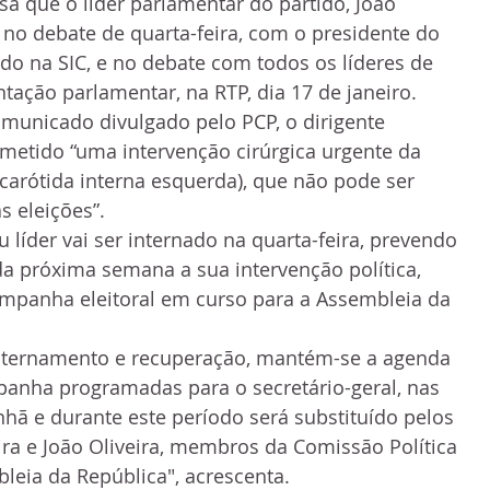
a que o líder parlamentar do partido, João 
ar no debate de quarta-feira, com o presidente do 
ido na SIC, e no debate com todos os líderes de 
tação parlamentar, na RTP, dia 17 de janeiro.
unicado divulgado pelo PCP, o dirigente 
metido “uma intervenção cirúrgica urgente da 
 carótida interna esquerda), que não pode ser 
s eleições”.
 líder vai ser internado na quarta-feira, prevendo 
da próxima semana a sua intervenção política, 
anha eleitoral em curso para a Assembleia da 
internamento e recuperação, mantém-se a agenda 
anha programadas para o secretário-geral, nas 
nhã e durante este período será substituído pelos 
ra e João Oliveira, membros da Comissão Política 
leia da República", acrescenta.