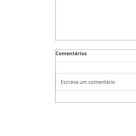
Comentários
Escreva um comentário
IL quer a Festa Madeirens
candidata a Património Im
da UNESCO