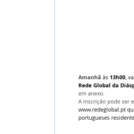
Amanhã
às 
13h00
, v
Rede Global da Diás
em anexo.
A inscrição pode ser 
www.redeglobal.pt qu
portugueses residente