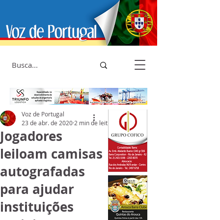
Voz de Portugal
23 de abr. de 2020
2 min de leitura
Jogadores
leiloam camisas
autografadas
para ajudar
instituições