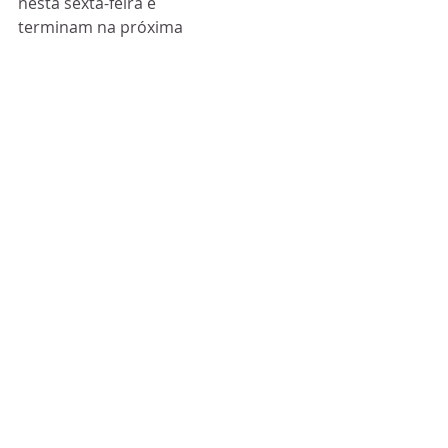
nesta sexta-feira e 
terminam na próxima 
segunda, dia 27, e 
podem ser feitas nos 
comentários da 
publicação na página 
do Instagram da 
"@onegoalonly.help" e 
o vencedor será 
anunciado nas 
"stories". O valor 
inicial é de 150 euros, 
a licitação mínima é 
de 10 euros.
Esportes