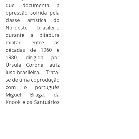
que documenta a 
opressão sofrida pela 
classe artística do 
Nordeste brasileiro 
durante a ditadura 
militar entre as 
décadas de 1960 e 
1980, dirigida por 
Úrsula Corona, atriz 
luso-brasileira. Trata-
se de uma coprodução 
com o português 
Miguel Braga, da 
Knook e os Santuários 
do Cristo Redentor e 
Cristo Rei com apoio 
da OEI (Organização de 
Estados Ibero-