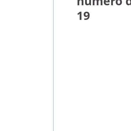
número d
19