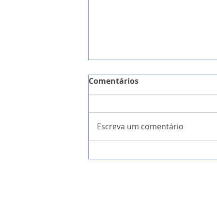
Comentários
Escreva um comentário
IL quer a Festa Madeirens
candidata a Património Im
da UNESCO