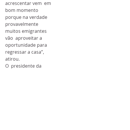
acrescentar vem  em 
bom momento 
porque na verdade 
provavelmente 
muitos emigrantes 
vão  aproveitar a 
oportunidade para 
regressar a casa”, 
atirou.
O  presidente da 
Câmara de 
Montalegre, Orlando 
Alves, destacou 
também a  
importância do GAE 
pela necessidade de 
informar os 
emigrantes.
E elogiou também a 