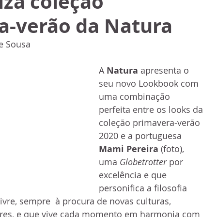
iza coleção
a-verão da Natura
e Sousa
A 
Natura
 apresenta o 
seu novo Lookbook com 
uma combinação 
perfeita entre os looks da 
coleção primavera-verão 
2020 e a portuguesa 
Mami Pereira 
(foto), 
uma 
Globetrotter
 por 
excelência e que 
personifica a filosofia 
ivre, sempre  à procura de novas culturas, 
ores, e que vive cada momento em harmonia com 