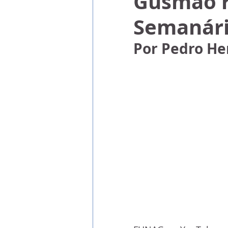
Gusmão re
Semanári
Por Pedro He