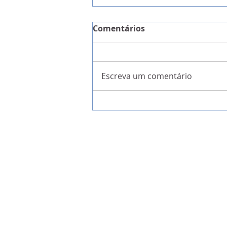
Comentários
Escreva um comentário
IL quer a Festa Madeirens
candidata a Património Im
da UNESCO