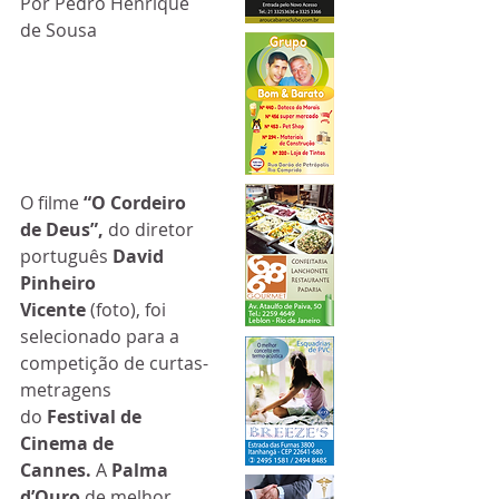
Por Pedro Henrique 
de Sousa
O filme 
“O Cordeiro 
de Deus”, 
do diretor 
português 
David 
Pinheiro 
Vicente 
(foto), foi 
selecionado para a 
competição de curtas-
metragens 
do 
Festival de 
Cinema de 
Cannes. 
A 
Palma 
d’Ouro 
de melhor 