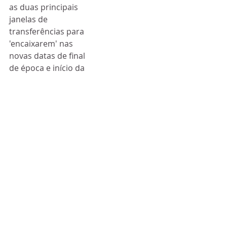
as duas principais 
janelas de 
transferências para 
'encaixarem' nas 
novas datas de final 
de época e início da 
próxima.
Além disso, a FIFA 
deixa ainda o aviso 
que "irá tentar 
garantir, onde for 
possível, um nível 
geral de coordenação 
e irá ter em 
consideração a 
necessidade de 
proteger a 
regularidade, a 
integridade e o 