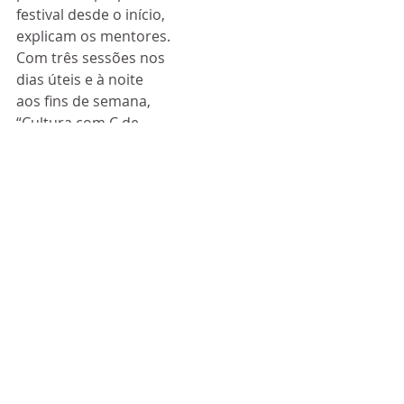
festival desde o início, 
explicam os mentores.
Com três sessões nos 
dias úteis e à noite 
aos fins de semana, 
“Cultura com C de 
Casa” vai continuar 
pelo menos até ao 
final de abril.
“Estamos convictos de 
que, através do 
‘Cultura com C de 
Casa’, o papel inicial a 
que este projeto se 
propôs está a fazer o 
seu caminho, nestes 
tempos difíceis”, 
concluem os dois 
organizadores.