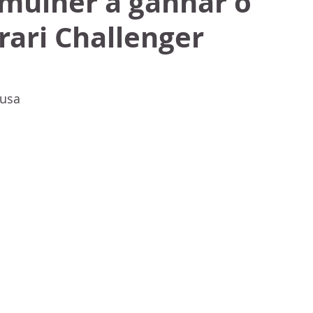
 mulher a ganhar o
rrari Challenger
ousa