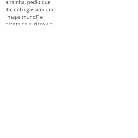
a rainha, pediu que 
lhe entregassem um 
“mapa mundi” e 
diante dele, riscou o 
território da Bolívia, 
determinando que, a 
partir daquela data, 
todos os mapas 
editados na Inglaterra 
excluíssem o 
território boliviano, 
medida que foi 
cumprida durante 
todo o restante de 
seu reinado, ou seja, 
riscou do mapa
 a 
Bolívia.
         São muitas as 
frases e 