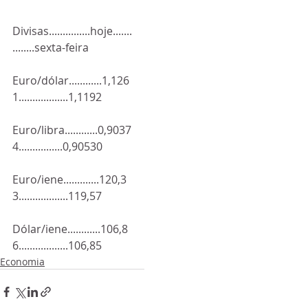
Divisas...............hoje.......
........sexta-feira
Euro/dólar............1,126
1..................1,1192
Euro/libra............0,9037
4................0,90530
Euro/iene.............120,3
3..................119,57
Dólar/iene............106,8
6..................106,85
Economia