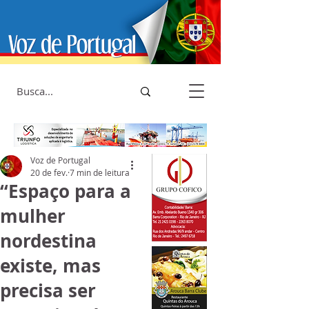
Voz de Portugal
20 de fev.
7 min de leitura
“Espaço para a
mulher
nordestina
existe, mas
precisa ser