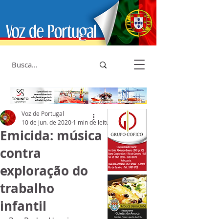
Voz de Portugal
10 de jun. de 2020
1 min de leitura
Emicida: música
contra
exploração do
trabalho
infantil