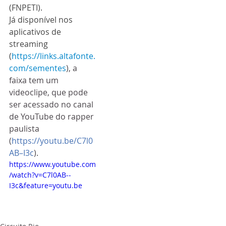
(FNPETI).
Já disponível nos 
aplicativos de 
streaming 
(
https://links.altafonte.
com/sementes
), a 
faixa tem um 
videoclipe, que pode 
ser acessado no canal 
de YouTube do rapper 
paulista 
(
https://youtu.be/C7l0
AB–I3c
)
.
https://www.youtube.com
/watch?v=C7l0AB--
I3c&feature=youtu.be