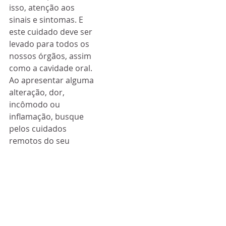
isso, atenção aos 
sinais e sintomas. E 
este cuidado deve ser 
levado para todos os 
nossos órgãos, assim 
como a cavidade oral. 
Ao apresentar alguma 
alteração, dor, 
incômodo ou 
inflamação, busque 
pelos cuidados 
remotos do seu 
cirurgião dentista, 
para que assim 
possam 
preventivamente 
eleger a necessidade 
de um atendimento 
ou acompanhamento 