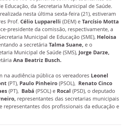
de Educação, da Secretaria Municipal de Saúde. 
ealizada nesta última sexta-feira (21), estiveram 
es Prof. 
Célio Lupparelli
 (DEM) e 
Tarcísio Motta
vice-presidente da comissão, respectivamente, a 
Secretaria Municipal de Educação (SME), 
Heloisa 
ntando a secretária 
Talma Suane,
 e o 
etaria Municipal de Saúde (SMS), 
Jorge Darze, 
tária 
Ana Beatriz Busch. 
 na audiência pública os vereadores 
Leonel 
ont
 (PT), 
Paulo Pinheiro
 (PSOL),  
Renato Cinco
aes
 (PT),  
Babá
 (PSOL) e 
Rocal
 (PSD), o deputado 
neiro, 
representantes das secretarias municipais 
 representantes dos profissionais da educação e 