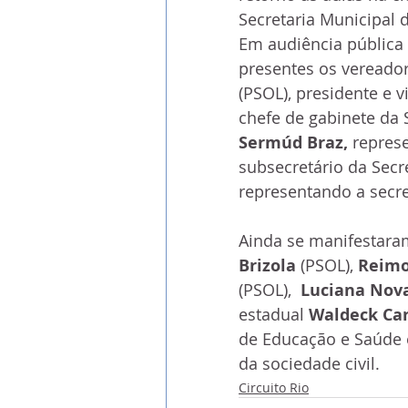
Secretaria Municipal 
Em audiência pública r
presentes os vereador
(PSOL), presidente e 
chefe de gabinete da 
Sermúd Braz, 
represe
subsecretário da Secr
representando a secre
Ainda se manifestaram
Brizola
 (PSOL), 
Reim
(PSOL),  
Luciana Nov
estadual 
Waldeck Car
de Educação e Saúde e
da sociedade civil.
Circuito Rio