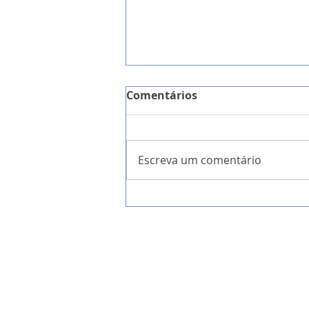
Comentários
Escreva um comentário
MNE português no Brasil 
relações bilaterais e G20 
agenda