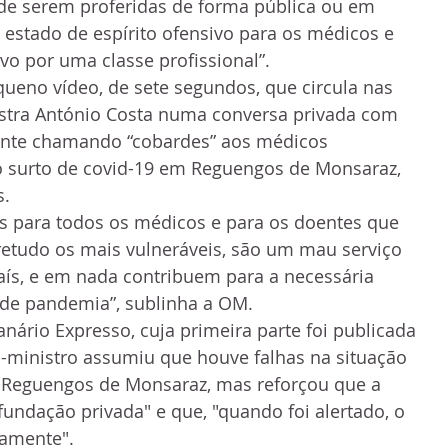
e serem proferidas de forma pública ou em 
estado de espírito ofensivo para os médicos e 
o por uma classe profissional”.
eno vídeo, de sete segundos, que circula nas 
ostra António Costa numa conversa privada com 
ente chamando “cobardes” aos médicos 
o surto de covid-19 em Reguengos de Monsaraz, 
s.
s para todos os médicos e para os doentes que 
etudo os mais vulneráveis, são um mau serviço 
ís, e em nada contribuem para a necessária 
e pandemia”, sublinha a OM.
nário Expresso, cuja primeira parte foi publicada 
-ministro assumiu que houve falhas na situação 
e Reguengos de Monsaraz, mas reforçou que a 
fundação privada" e que, "quando foi alertado, o 
tamente".