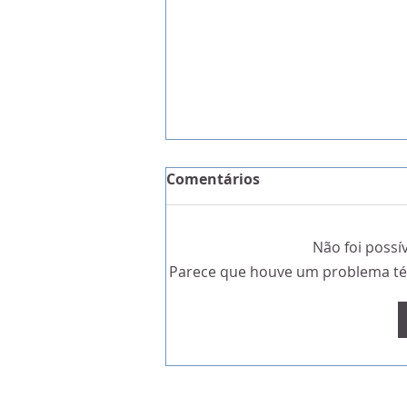
Comentários
Não foi possí
Parece que houve um problema técn
Alentejo 2030 com 3ME par
projetos que potenciem I
empresas