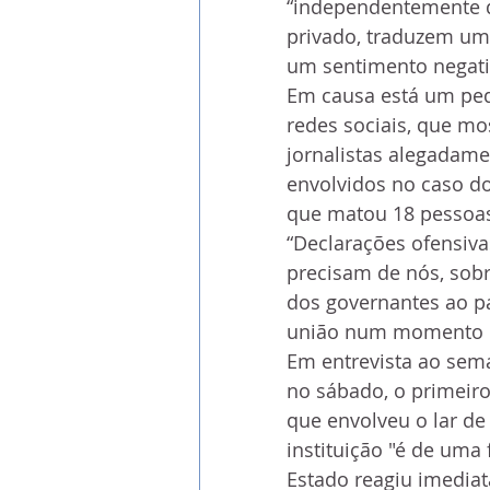
“independentemente d
privado, traduzem um 
um sentimento negativ
Em causa está um pequ
redes sociais, que m
jornalistas alegadam
envolvidos no caso d
que matou 18 pessoa
“Declarações ofensiva
precisam de nós, sobr
dos governantes ao pa
união num momento d
Em entrevista ao sema
no sábado, o primeiro
que envolveu o lar d
instituição "é de uma 
Estado reagiu imedia