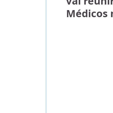
vai reun
Médicos n