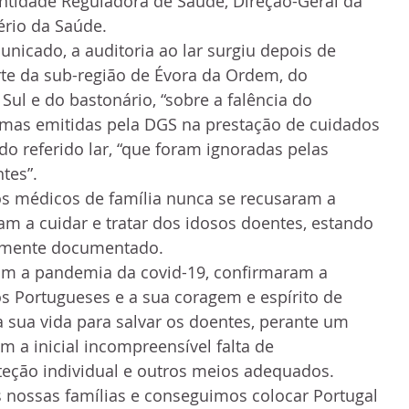
ntidade Reguladora de Saúde, Direção-Geral da 
ério da Saúde.
icado, a auditoria ao lar surgiu depois de 
rte da sub-região de Évora da Ordem, do 
Sul e do bastonário, “sobre a falência do 
as emitidas pela DGS na prestação de cuidados 
do referido lar, “que foram ignoradas pelas 
tes”.
os médicos de família nunca se recusaram a 
am a cuidar e tratar dos idosos doentes, estando 
damente documentado.
om a pandemia da covid-19, confirmaram a 
 Portugueses e a sua coragem e espírito de 
 a sua vida para salvar os doentes, perante um 
 a inicial incompreensível falta de 
eção individual e outros meios adequados. 
 nossas famílias e conseguimos colocar Portugal 