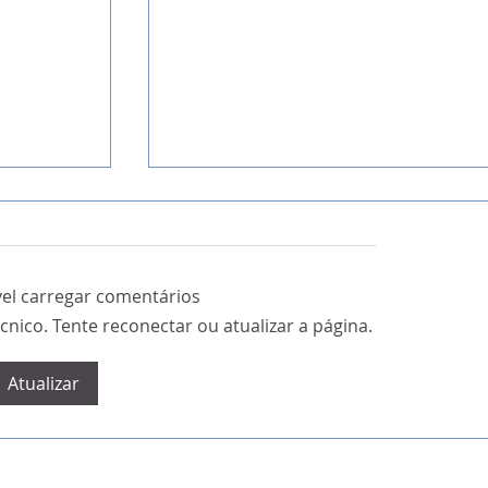
vel carregar comentários
ico. Tente reconectar ou atualizar a página.
Atualizar
a apoiar
Seguro escolhe tenente-genera
&D nas
Maia Pereira para chefe da Cas
Militar