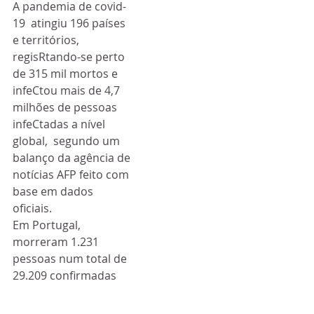
A pandemia de covid-
19  atingiu 196 países 
e territórios, 
regisRtando-se perto 
de 315 mil mortos e  
infeCtou mais de 4,7 
milhões de pessoas 
infeCtadas a nível 
global,  segundo um 
balanço da agência de 
notícias AFP feito com 
base em dados  
oficiais.
Em Portugal, 
morreram 1.231  
pessoas num total de 
29.209 confirmadas 
como infeCtadas, e 
4.636 doentes  