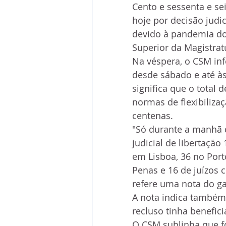
Cento e sessenta e se
hoje por decisão judi
devido à pandemia do
Superior da Magistrat
Na véspera, o CSM in
desde sábado e até às
significa que o total 
normas de flexibiliza
centenas.
"Só durante a manhã d
judicial de libertação
em Lisboa, 36 no Port
Penas e 16 de juízos c
refere uma nota do ga
A nota indica também
recluso tinha benefici
O CSM sublinha que fo