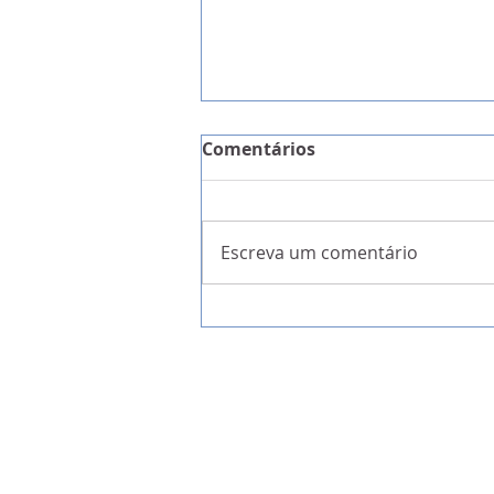
Comentários
Escreva um comentário
INE regista aumento do n
mortes por covid-19