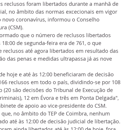
is reclusos foram libertados durante a manhã de 
cial, no âmbito das normas excecionais em vigor 
 novo coronavírus, informou o Conselho 
ura (CSM).
formado que o número de reclusos libertados 
 18:00 de segunda-feira era de 761, o que 
de reclusos até agora libertados em resultado das 
ção das penas e medidas ultrapassa já as nove 
e hoje e até às 12:00 beneficiaram de decisão 
 166 reclusos em todo o país, dividindo-se por 108 
o (20 são decisões do Tribunal de Execução de 
riminais), 12 em Évora e três em Ponta Delgada", 
binete de apoio ao vice-presidente do CSM. 
 que, no âmbito do TEP de Coimbra, nenhum 
ado até às 12:00 de decisão judicial de libertação. 
ram ainda libertados até às 12:00 de hoje, fora 