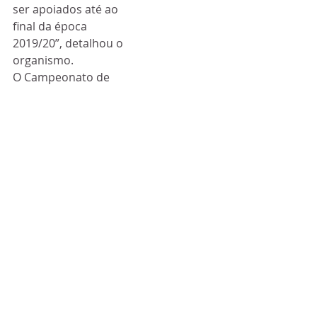
ser apoiados até ao 
final da época 
2019/20”, detalhou o 
organismo.
O Campeonato de 
Portugal (terceiro 
escalão do futebol 
nacional) e as 
restantes 
competições seniores 
não profissionais 
foram canceladas na 
semana passada, 
depois de os 
campeonatos de 
futebol e futsal dos 
escalões de formação 
terem tido o mesmo 
desfecho, numa 