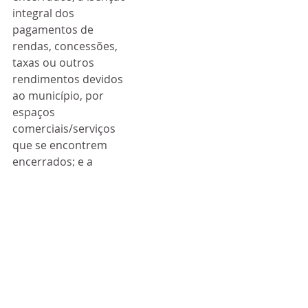
integral dos 
pagamentos de 
rendas, concessões, 
taxas ou outros 
rendimentos devidos 
ao município, por 
espaços 
comerciais/serviços 
que se encontrem 
encerrados; e a 
redução do valor, em 
50% das rendas, 
concessões, taxas ou 
outros rendimentos 
por espaços 
comerciais/serviços, 
que se encontrem 
abertos, instalados 