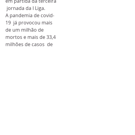
em partida da terceira 
 jornada da I Liga.
A pandemia de covid-
19  já provocou mais 
de um milhão de 
mortos e mais de 33,4 
milhões de casos  de 
infeção em todo o 
mundo, segundo um 
balanço feito pela 
agência  francesa AFP.
Em Portugal, 
morreram 1.963  
pessoas dos 74.717 
casos de infeção 
confirmados, de 
acordo com o boletim 
 mais recente da 
Direção-Geral da 