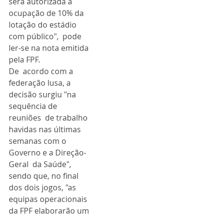
será autorizada a 
ocupação de 10% da 
lotação do estádio 
com público",  pode 
ler-se na nota emitida 
pela FPF.
De  acordo com a 
federação lusa, a 
decisão surgiu "na 
sequência de 
reuniões  de trabalho 
havidas nas últimas 
semanas com o 
Governo e a Direção-
Geral  da Saúde", 
sendo que, no final 
dos dois jogos, "as 
equipas operacionais  
da FPF elaborarão um 