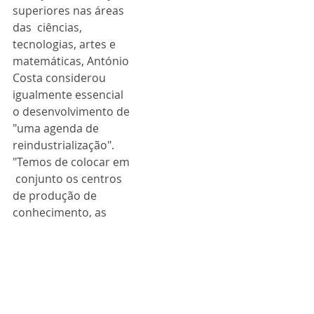
superiores nas áreas 
das  ciências, 
tecnologias, artes e 
matemáticas, António 
Costa considerou  
igualmente essencial 
o desenvolvimento de 
"uma agenda de  
reindustrialização".
"Temos de colocar em 
 conjunto os centros 
de produção de 
conhecimento, as 
autarquias locais e  as 
empresas, porque 
esse triângulo 
virtuoso é 
fundamental para 
valorizar  