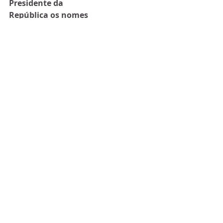
Presidente da 
República os nomes 
para o seu futuro 
Governo entre os 
próximos dias 22 e 
23,
 prevendo-se que o 
seu novo executivo 
seja empossado entre 
23 e 24 deste mês.
O PS venceu as 
legislativas de 
domingo com maioria 
absoluta, com 41,7% 
dos votos e 117 dos 
230 deputados em 
território nacional. 
Faltam ainda atribuir 
os quatro mandatos 
dos círculos da 