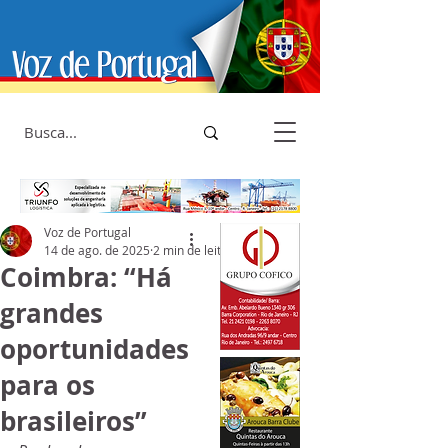
Voz de Portugal
14 de ago. de 2025
2 min de leitura
Coimbra: “Há
grandes
oportunidades
para os
brasileiros”