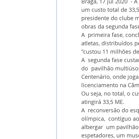
Braga, 17 jul 2020  - 
um custo total de 33,5
presidente do clube m
obras da segunda fas
A  primeira fase, con
atletas, distribuídos 
"custou 11 milhões de 
A  segunda fase cust
do  pavilhão multiúsos
Centenário, onde joga
licenciamento na Câm
Ou seja, no total, o c
atingirá 33,5 ME.
A  reconversão do es
olímpica,  contíguo ao
albergar  um pavilhão
espetadores, um museu