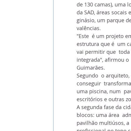
de 130 camas), uma loj
da SAD, áreas socais e
ginásio, um parque de
valências.
"Este  é um projeto 
estrutura que é  um 
vai permitir que  tod
integrada", afirmou o 
Guimarães.
Segundo  o arquiteto,
conseguir  transforma
uma piscina, num  pav
escritórios e outras z
A segunda fase da cid
blocos: uma área  adm
pavilhão multiúsos, a 
profissional no topo s