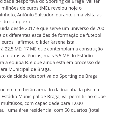
A cidade desportiva do Sporting de Braga  vai ter 
 milhões de euros (ME), revelou hoje o  
inhoto, António Salvador, durante uma visita às  
e do complexo.
cluída desde 2017 e que serve um universo de 700  
pelos diferentes escalões de formação de futebol,  
euros", afirmou o líder ‘arsenalista'.
ará 22,5 ME: 17 ME que contemplam a construção 
 e outras valências, mais 5,5 ME do Estádio  
rá a equipa B, e que ainda está em processo de  
ara Municipal de Braga.
usto da cidade desportiva do Sporting de Braga 
queleto em betão armado da inacabada piscina 
 Estádio Municipal de Braga, vai permitir ao clube 
 multiúsos, com capacidade para 1.030 
,  uma área residencial com 50 quartos (total 