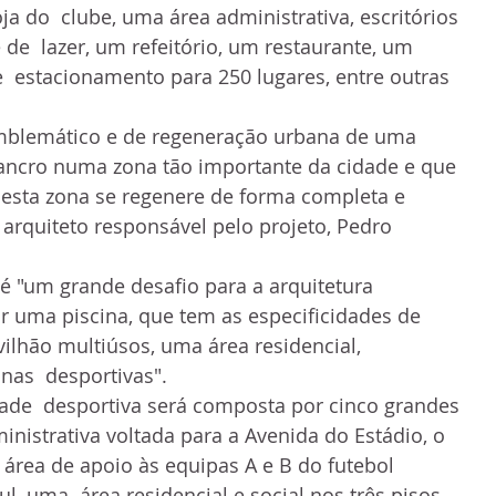
a do  clube, uma área administrativa, escritórios 
 de  lazer, um refeitório, um restaurante, um 
  estacionamento para 250 lugares, entre outras 
emblemático e de regeneração urbana de uma 
cancro numa zona tão importante da cidade e que 
a esta zona se regenere de forma completa e 
 arquiteto responsável pelo projeto, Pedro 
 é "um grande desafio para a arquitetura 
r uma piscina, que tem as especificidades de 
ilhão multiúsos, uma área residencial, 
onas  desportivas".
ade  desportiva será composta por cinco grandes 
inistrativa voltada para a Avenida do Estádio, o 
 área de apoio às equipas A e B do futebol 
ul, uma  área residencial e social nos três pisos 