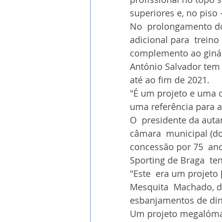
superiores e, no piso
No  prolongamento do 
adicional para  trein
complemento ao giná
António Salvador tem 
até ao fim de 2021.
"É um projeto e uma o
uma referência para a
O  presidente da autar
câmara  municipal (do
concessão por 75  ano
Sporting de Braga  te
"Este  era um projeto 
Mesquita  Machado, d
esbanjamentos de din
Um projeto megalómano