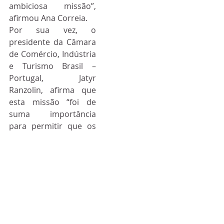
ambiciosa missão”, 
afirmou Ana Correia.
Por sua vez, o 
presidente da Câmara 
de Comércio, Indústria 
e Turismo Brasil – 
Portugal, Jatyr 
Ranzolin, afirma que 
esta missão “foi de 
suma importância 
para permitir que os 
brasileiros possam 
conhecer outras 
regiões extremamente 
fortes de Portugal e 
com uma gama de 
possibilidades, tanto 
para empreender, 
como para fazer 